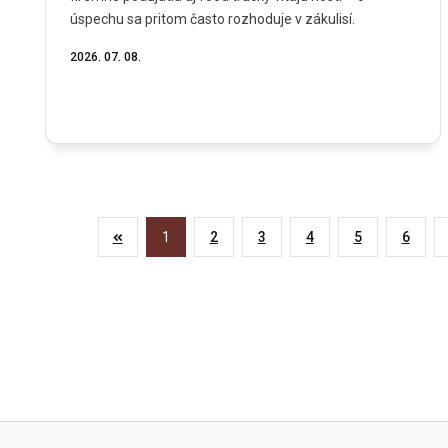
úspechu sa pritom často rozhoduje v zákulisí.
2026. 07. 08.
1
2
3
4
5
6