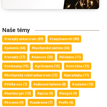
Naše témy
#recepty ankarsrum (89)
#zaujímavosti (80)
#pečenie (44)
#kuchynské náčinie (44)
#recepty (27)
#vianoce (25)
#klobása (11)
#cestoviny (15)
#grilovanie (15)
#zmrzlina (13)
#kuchynský robot ankarsrum (13)
#paradajka (11)
#Veľká noc (7)
#vákuové balenie (8)
#sušenie (10)
#hamburger (10)
#pizza (9)
#langoš (9)
#korenie (9)
#zaváranie (7)
#vafle (6)