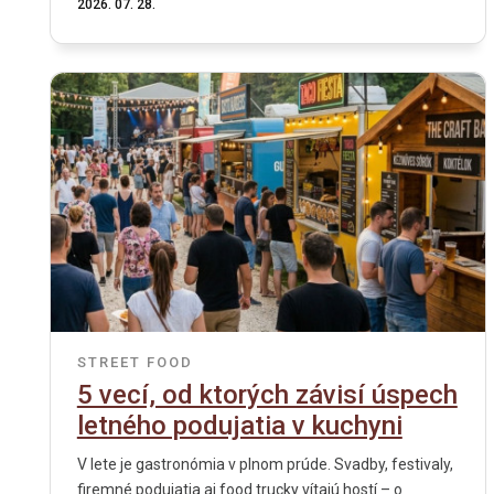
2026. 07. 28.
STREET FOOD
5 vecí, od ktorých závisí úspech
letného podujatia v kuchyni
V lete je gastronómia v plnom prúde. Svadby, festivaly,
firemné podujatia aj food trucky vítajú hostí – o