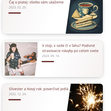
Čaj o piatej: všetko vám ukážeme
2023. 02. 20.
V stoji, v sede či v ľahu? Podivné
stravovacie návyky po celom svete
2024. 09. 14.
Silvester a Nový rok: poverčivé jedlá
2022. 12. 24.