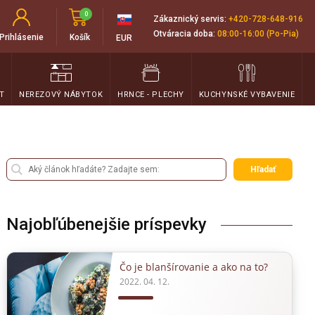
0
Zákaznický servis:
+420-728-648-916
Otváracia doba:
08:00-16:00 (Po-Pia)
Prihlásenie
Košík
EUR
T
NEREZOVÝ NÁBYTOK
HRNCE - PLECHY
KUCHYNSKÉ VYBAVENIE
Hľadať
Najobľúbenejšie príspevky
Čo je blanšírovanie a ako na to?
2022. 04. 12.