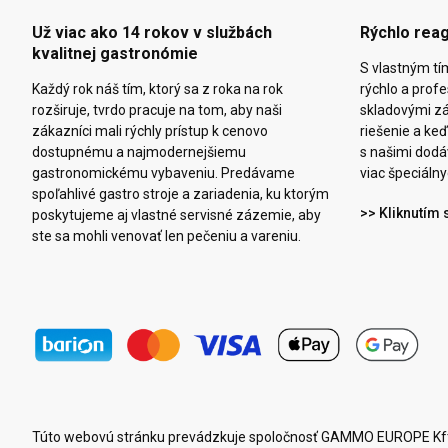
Už viac ako 14 rokov v službách
Rýchlo rea
kvalitnej gastronómie
S vlastným tí
Každý rok náš tím, ktorý sa z roka na rok
rýchlo a prof
rozširuje, tvrdo pracuje na tom, aby naši
skladovými z
zákazníci mali rýchly prístup k cenovo
riešenie a k
dostupnému a najmodernejšiemu
s našimi dodáv
gastronomickému vybaveniu. Predávame
viac špeciálny
spoľahlivé gastro stroje a zariadenia, ku ktorým
>> Kliknutím 
poskytujeme aj vlastné servisné zázemie, aby
ste sa mohli venovať len pečeniu a vareniu.
Túto webovú stránku prevádzkuje spoločnosť GAMMO EUROPE Kft.