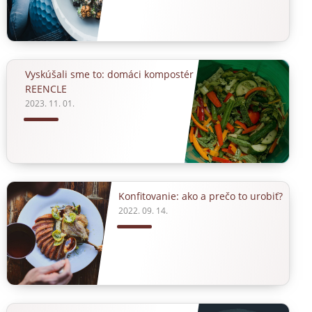
Vyskúšali sme to: domáci kompostér
REENCLE
2023. 11. 01.
Konfitovanie: ako a prečo to urobiť?
2022. 09. 14.