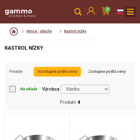
gammo
0
kitchen & more
Hrnce - plechy
Kastrol nízky
KASTROL NÍZKY
Poradie
Vzostupne podľa ceny
Zostupne podľa ceny
Výrobca
Na sklade
Produkt:
4