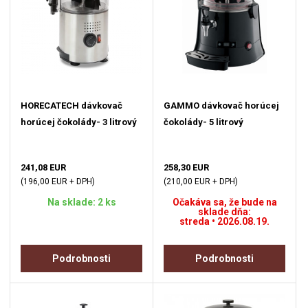
HORECATECH dávkovač
GAMMO dávkovač horúcej
horúcej čokolády- 3 litrový
čokolády- 5 litrový
241,08 EUR
258,30 EUR
(196,00 EUR + DPH)
(210,00 EUR + DPH)
Na sklade: 2 ks
Očakáva sa, že bude na
sklade dňa:
streda • 2026.08.19.
Podrobnosti
Podrobnosti