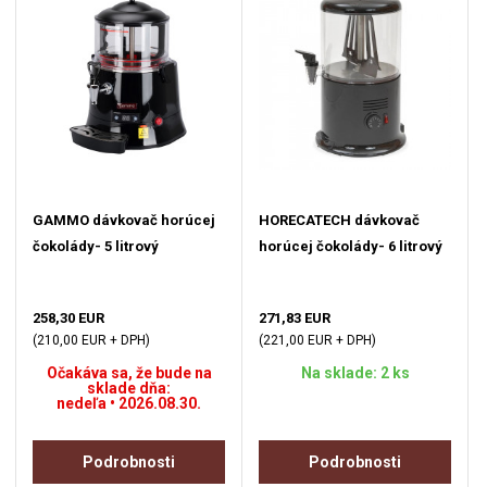
GAMMO dávkovač horúcej
HORECATECH dávkovač
čokolády- 5 litrový
horúcej čokolády- 6 litrový
258,30 EUR
271,83 EUR
(210,00 EUR + DPH)
(221,00 EUR + DPH)
Očakáva sa, že bude na
Na sklade: 2 ks
sklade dňa:
nedeľa • 2026.08.30.
Podrobnosti
Podrobnosti