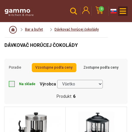
gammo
0
kitchen & more
Bar a bufet
Dávkovač horúcej čokolády
DÁVKOVAČ HORÚCEJ ČOKOLÁDY
Poradie
Vzostupne podľa ceny
Zostupne podľa ceny
Výrobca
Na sklade
Produkt:
6