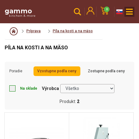
gammo
0
kitchen & more
Príprava
Píla na kosti a na mäso
PÍLA NA KOSTI A NA MÄSO
Poradie
Vzostupne podľa ceny
Zostupne podľa ceny
Výrobca
Na sklade
Produkt:
2