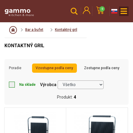
gammo
0
kitchen & more
Bar a bufet
Kontaktný gril
KONTAKTNÝ GRIL
Poradie
Vzostupne podľa ceny
Zostupne podľa ceny
Výrobca
Na sklade
Produkt:
4