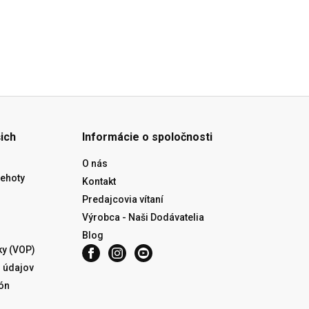
ich
Informácie o spoločnosti
O nás
lehoty
Kontakt
Predajcovia vítaní
Výrobca - Naši Dodávatelia
Blog
y (VOP)
 údajov
ón