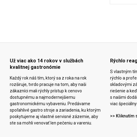
Už viac ako 14 rokov v službách
Rýchlo rea
kvalitnej gastronómie
S vlastným tí
Každý rok náš tím, ktorý sa z roka na rok
rýchlo a prof
rozširuje, tvrdo pracuje na tom, aby naši
skladovými z
zákazníci mali rýchly prístup k cenovo
riešenie a k
dostupnému a najmodernejšiemu
s našimi dodáv
gastronomickému vybaveniu. Predávame
viac špeciálny
spoľahlivé gastro stroje a zariadenia, ku ktorým
>> Kliknutím 
poskytujeme aj vlastné servisné zázemie, aby
ste sa mohli venovať len pečeniu a vareniu.