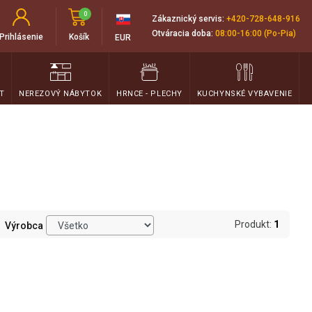
0
Zákaznický servis:
+420-728-648-916
Otváracia doba:
08:00-16:00 (Po-Pia)
Prihlásenie
Košík
EUR
T
NEREZOVÝ NÁBYTOK
HRNCE - PLECHY
KUCHYNSKÉ VYBAVENIE
Produkt:
1
Výrobca