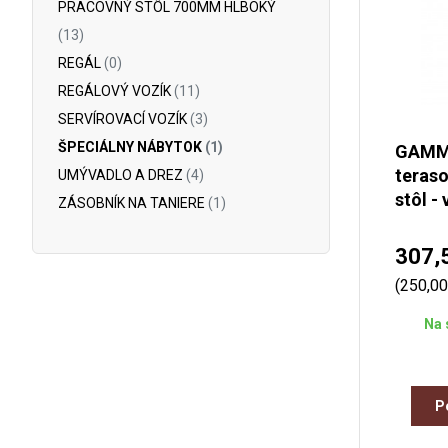
PRACOVNÝ STÔL 700MM HLBOKÝ
(13)
REGÁL
(0)
REGÁLOVÝ VOZÍK
(11)
SERVÍROVACÍ VOZÍK
(3)
ŠPECIÁLNY NÁBYTOK
(1)
GAMMO
teraso
UMÝVADLO A DREZ
(4)
stôl -
ZÁSOBNÍK NA TANIERE
(1)
307,
(250,0
Na 
P