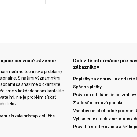
gujúce servisné zázemie
Dôležité informácie pre naš
zákazníkov
mom riešime technické problémy
esionálne. S našimi významnými
Poplatky za dopravu a dodacie 
ásobami sa snažíme o okamžité
Spôsob platby
eďže sme v každodennom kontakte
Právo na odstúpenie od zmluvy
ateľmi, nie je problém získať
Žiadosť o cenovú ponuku
ch dielov.
Všeobecné obchodné podmienk
sem získate prístup k službe
Vyhlásenie o ochrane osobných
Pravidlá moderovania a 5% kup