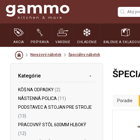
gammo
kitchen & more
AKCIA
PRÍPRAVA
VARENIE
CHLADENIE
BALENIE A SKLADOV
Nerezový nábytok
Špeciálny nábytok
ŠPECI
Kategórie
KÔŠ NA ODPADKY
(2)
NÁSTENNÁ POLICA
(11)
Poradie
PODSTAVEC A STOJAN PRE STROJE
(13)
PRACOVNÝ STÔL 600MM HLBOKÝ
(12)