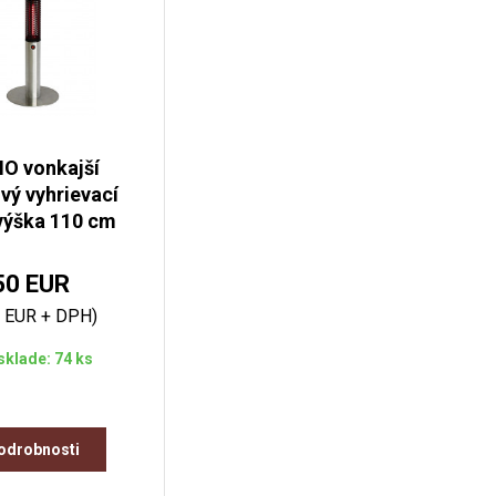
 vonkajší
vý vyhrievací
 výška 110 cm
50 EUR
0 EUR + DPH)
sklade: 74 ks
odrobnosti