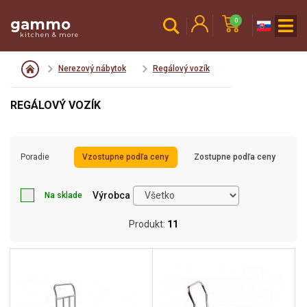
gammo
0
kitchen & more
Nerezový nábytok
Regálový vozík
REGÁLOVÝ VOZÍK
Poradie
Vzostupne podľa ceny
Zostupne podľa ceny
Výrobca
Na sklade
Produkt:
11