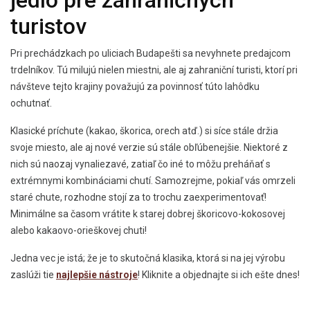
jedlo pre zahraničných
turistov
Pri prechádzkach po uliciach Budapešti sa nevyhnete predajcom
trdelníkov. Tú milujú nielen miestni, ale aj zahraniční turisti, ktorí pri
návšteve tejto krajiny považujú za povinnosť túto lahôdku
ochutnať.
Klasické príchute (kakao, škorica, orech atď.) si síce stále držia
svoje miesto, ale aj nové verzie sú stále obľúbenejšie. Niektoré z
nich sú naozaj vynaliezavé, zatiaľ čo iné to môžu preháňať s
extrémnymi kombináciami chutí. Samozrejme, pokiaľ vás omrzeli
staré chute, rozhodne stojí za to trochu zaexperimentovať!
Minimálne sa časom vrátite k starej dobrej škoricovo-kokosovej
alebo kakaovo-orieškovej chuti!
Jedna vec je istá; že je to skutočná klasika, ktorá si na jej výrobu
zaslúži tie
najlepšie nástroje
! Kliknite a objednajte si ich ešte dnes!