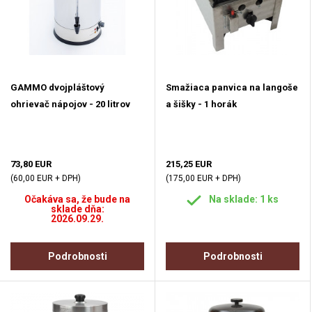
GAMMO dvojpláštový
Smažiaca panvica na langoše
ohrievač nápojov - 20 litrov
a šišky - 1 horák
73,80 EUR
215,25 EUR
(60,00 EUR + DPH)
(175,00 EUR + DPH)
Očakáva sa, že bude na
Na sklade: 1 ks
sklade dňa:
2026.09.29.
Podrobnosti
Podrobnosti