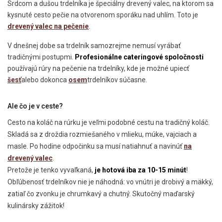
Srdcom a dušou trdelníka je špeciálny drevený valec, na ktorom sa
kysnuté cesto pečie na otvorenom sporáku nad uhlím. Toto je
drevený valec na pečenie
.
V dnešnej dobe sa trdelník samozrejme nemusí vyrábať
tradičnými postupmi.
Profesionálne cateringové spoločnosti
používajú rúry na pečenie na trdelníky, kde je možné upiecť
šesť
alebo dokonca
osem
trdelníkov súčasne.
Ale čo je v ceste?
Cesto na koláč na rúrku je veľmi podobné cestu na tradičný koláč.
Skladá sa z droždia rozmiešaného v mlieku, múke, vajciach a
masle.
Po hodine odpočinku sa musí natiahnuť a navinúť
na
drevený valec
.
Pretože je tenko vyvaľkaná,
je hotová iba za 10-15 minút
!
Obľúbenosť trdelníkov nie je náhodná: vo vnútri je drobivý a mäkký,
zatiaľ čo zvonku je chrumkavý a chutný. Skutočný maďarský
kulinársky zážitok!