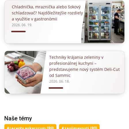
Chladnička, mraznička alebo šokový
schladzovač? Najdôležitejšie rozdiely
a využitie v gastronómii
2026. 06. 19.
Techniky krájania zeleniny v
profesionálnej kuchyni –
predstavujeme nový systém Deli-Cut
od Sammic
2026. 06. 18.
Naše témy
#recepty ankarsrum (89)
#zaujímavosti (80)