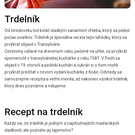
Trdelník
Od stredoveku bol koláč sladkým variantom chleba, ktorý sa piekol
počas sviatkov. Trdelník je špeciálna verzia tejto lahôdky, ktorý sa
prvýkrát objavil v Transylvánii.
Cestoviny váľané na drevenom valci, pečené na uhlie, sú prvýkrát
spomenuté v transylvánskej kuchárke z roku 1581. V Pešti sa
objavil v 19. storočí a pešťskí kuchári a cukrári si o ňom mohli
prvýkrát prečítať v novom vydaní kuchárky z Košíc. Odvtedy sa
samozrejme receptúra veľmi menila, až nakoniec vznikol trdelník,
ktorý dnes poznáme a milujeme.
Recept na trdelník
Každý vie, že trdelník je jedným z najchutnejších maďarských
sladkostí, ale poznáte jej tajomstvo?