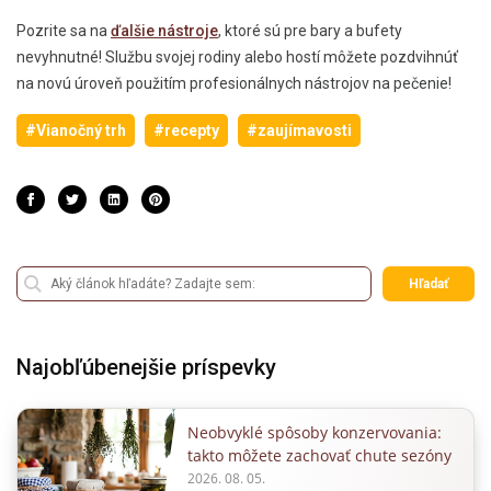
Pozrite sa na
ďalšie nástroje
, ktoré sú pre bary a bufety
nevyhnutné! Službu svojej rodiny alebo hostí môžete pozdvihnúť
na novú úroveň použitím profesionálnych nástrojov na pečenie!
#Vianočný trh
#recepty
#zaujímavosti
Hľadať
Najobľúbenejšie príspevky
Neobvyklé spôsoby konzervovania:
takto môžete zachovať chute sezóny
2026. 08. 05.