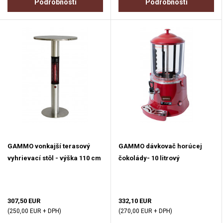
Podrobnosti
Podrobnosti
GAMMO vonkajší terasový
GAMMO dávkovač horúcej
vyhrievací stôl - výška 110 cm
čokolády- 10 litrový
307,50 EUR
332,10 EUR
(250,00 EUR + DPH)
(270,00 EUR + DPH)