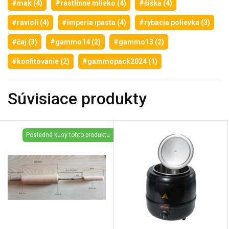
#mak (4)
#rastlinné mlieko (4)
#šiška (4)
#ravioli (4)
#imperia ipasta (4)
#rybacia polievka (3)
#čaj (3)
#gammo14 (2)
#gammo13 (2)
#konfitovanie (2)
#gammopack2024 (1)
Súvisiace produkty
Posledné kusy tohto produktu