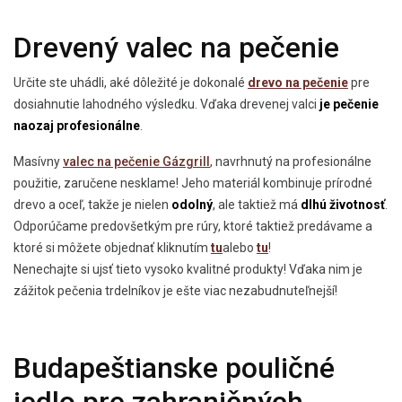
Drevený valec na pečenie
Určite ste uhádli, aké dôležité je dokonalé
drevo na pečenie
pre
dosiahnutie lahodného výsledku. Vďaka drevenej valci
je pečenie
naozaj profesionálne
.
Masívny
valec na pečenie Gázgrill
, navrhnutý na profesionálne
použitie, zaručene nesklame! Jeho materiál kombinuje prírodné
drevo a oceľ, takže je nielen
odolný
, ale taktiež má
dlhú životnosť
.
Odporúčame predovšetkým pre rúry, ktoré taktiež predávame a
ktoré si môžete objednať kliknutím
tu
alebo
tu
!
Nenechajte si ujsť tieto vysoko kvalitné produkty! Vďaka nim je
zážitok pečenia trdelníkov je ešte viac nezabudnuteľnejší!
Budapeštianske pouličné