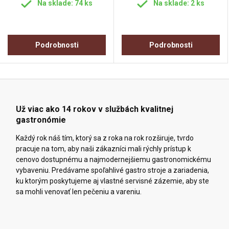
Na sklade: 74 ks
Na sklade: 2 ks
Podrobnosti
Podrobnosti
Už viac ako 14 rokov v službách kvalitnej
gastronómie
Každý rok náš tím, ktorý sa z roka na rok rozširuje, tvrdo
pracuje na tom, aby naši zákazníci mali rýchly prístup k
cenovo dostupnému a najmodernejšiemu gastronomickému
vybaveniu. Predávame spoľahlivé gastro stroje a zariadenia,
ku ktorým poskytujeme aj vlastné servisné zázemie, aby ste
sa mohli venovať len pečeniu a vareniu.