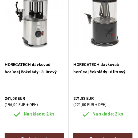
HORECATECH dávkovač
HORECATECH dávkovač
horúcej čokolády- 3 litrový
horúcej čokolády- 6 litrový
241,08 EUR
271,83 EUR
(196,00 EUR + DPH)
(221,00 EUR + DPH)
Na sklade: 2 ks
Na sklade: 2 ks