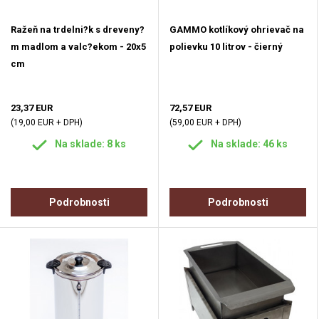
Ražeň na trdelni?k s dreveny?
GAMMO kotlíkový ohrievač na
m madlom a valc?ekom - 20x5
polievku 10 litrov - čierný
cm
23,37 EUR
72,57 EUR
(19,00 EUR + DPH)
(59,00 EUR + DPH)
Na sklade: 8 ks
Na sklade: 46 ks
Podrobnosti
Podrobnosti