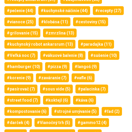
#pečenie (44)
#kuchynské náčinie (44)
#recepty (27)
#vianoce (25)
#klobása (11)
#cestoviny (15)
#grilovanie (15)
#zmrzlina (13)
#kuchynský robot ankarsrum (13)
#paradajka (11)
#Veľká noc (7)
#vákuové balenie (8)
#sušenie (10)
#hamburger (10)
#pizza (9)
#langoš (9)
#korenie (9)
#zaváranie (7)
#vafle (6)
#pasírovač (7)
#sous vide (5)
#palacinka (7)
#street food (7)
#koktejl (6)
#káva (6)
#kompostovanie (6)
#strojné umývanie (5)
#ľad (2)
#darček (4)
#Vianočný trh (5)
#gammo12 (4)