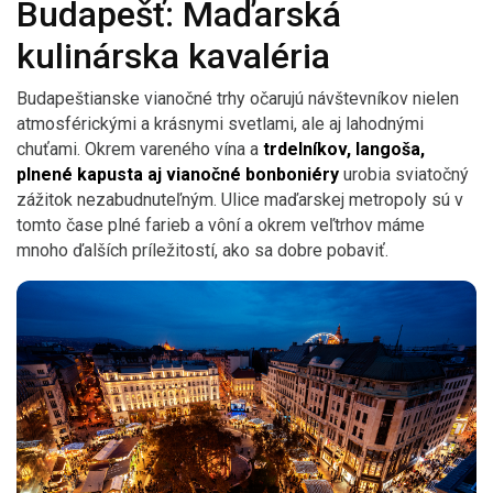
Budapešť: Maďarská
kulinárska kavaléria
Budapeštianske vianočné trhy očarujú návštevníkov nielen
atmosférickými a krásnymi svetlami, ale aj lahodnými
chuťami. Okrem vareného vína a
trdelníkov, langoša,
plnené kapusta aj vianočné bonboniéry
urobia sviatočný
zážitok nezabudnuteľným. Ulice maďarskej metropoly sú v
tomto čase plné farieb a vôní a okrem veľtrhov máme
mnoho ďalších príležitostí, ako sa dobre pobaviť.