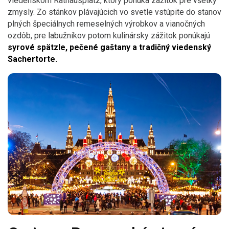
viedenskom Rathausplatz, ktorý ponúka zážitok pre všetky
zmysly. Zo stánkov plávajúcich vo svetle vstúpite do stanov
plných špeciálnych remeselných výrobkov a vianočných
ozdôb, pre labužníkov potom kulinársky zážitok ponúkajú
syrové spätzle, pečené gaštany a tradičný viedenský
Sachertorte.