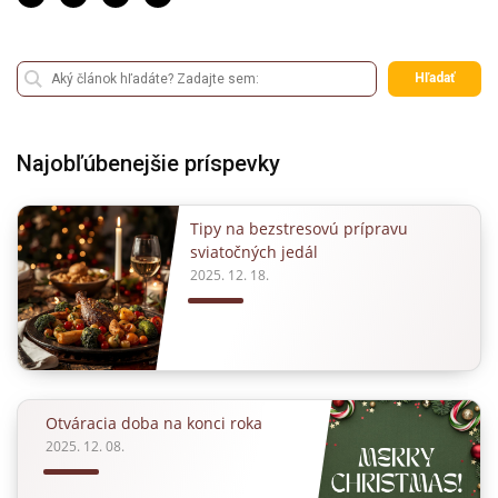
Hľadať
Najobľúbenejšie príspevky
Tipy na bezstresovú prípravu
sviatočných jedál
2025. 12. 18.
Otváracia doba na konci roka
2025. 12. 08.