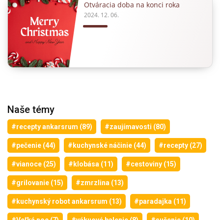
Otváracia doba na konci roka
2024. 12. 06.
Naše témy
#recepty ankarsrum (89)
#zaujímavosti (80)
#pečenie (44)
#kuchynské náčinie (44)
#recepty (27)
#vianoce (25)
#klobása (11)
#cestoviny (15)
#grilovanie (15)
#zmrzlina (13)
#kuchynský robot ankarsrum (13)
#paradajka (11)
#Veľká noc (7)
#vákuové balenie (8)
#sušenie (10)