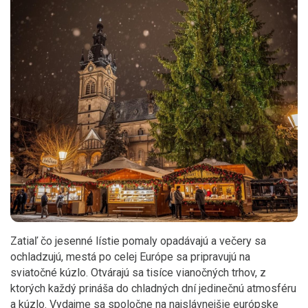
Zatiaľ čo jesenné lístie pomaly opadávajú a večery sa
ochladzujú, mestá po celej Európe sa pripravujú na
sviatočné kúzlo. Otvárajú sa tisíce vianočných trhov, z
ktorých každý prináša do chladných dní jedinečnú atmosféru
a kúzlo. Vydajme sa spoločne na najslávnejšie európske