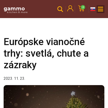
gammo
0
kitchen & more
Európske vianočné
trhy: svetlá, chute a
zázraky
2023. 11. 23.