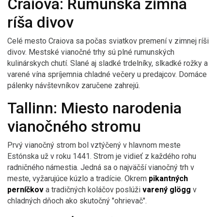
Craiova: Rumunská zimná
ríša divov
Celé mesto Craiova sa počas sviatkov premení v zimnej ríši
divov. Mestské vianočné trhy sú plné rumunských
kulinárskych chutí. Slané aj sladké trdelníky, slkadké rožky a
varené vína spríjemnia chladné večery u predajcov. Domáce
pálenky návštevníkov zaručene zahrejú.
Tallinn: Miesto narodenia
vianočného stromu
Prvý vianočný strom bol vztýčený v hlavnom meste
Estónska už v roku 1441. Strom je vidieť z každého rohu
radničného námestia. Jedná sa o najväčší vianočný trh v
meste, vyžarujúce kúzlo a tradície. Okrem
pikantných
perníčkov
a tradičných koláčov poslúži
varený glögg
v
chladných dňoch ako skutočný "ohrievač".