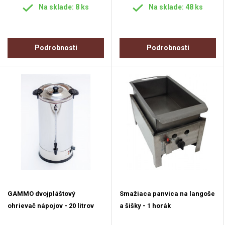
Na sklade: 8 ks
Na sklade: 48 ks
Podrobnosti
Podrobnosti
GAMMO dvojpláštový
Smažiaca panvica na langoše
ohrievač nápojov - 20 litrov
a šišky - 1 horák