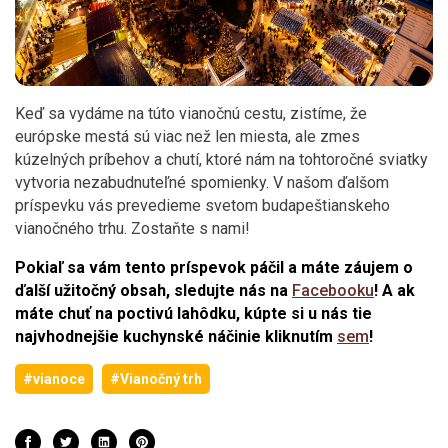
Keď sa vydáme na túto vianočnú cestu, zistíme, že
európske mestá sú viac než len miesta, ale zmes
kúzelných príbehov a chutí, ktoré nám na tohtoročné sviatky
vytvoria nezabudnuteľné spomienky. V našom ďalšom
príspevku vás prevedieme svetom budapeštianskeho
vianočného trhu. Zostaňte s nami!
Pokiaľ sa vám tento príspevok páčil a máte záujem o
ďalší užitočný obsah, sledujte nás na
Facebooku
! A ak
máte chuť na poctivú lahôdku, kúpte si u nás tie
najvhodnejšie kuchynské náčinie kliknutím
sem
!
#vianoce
#Vianočný trh