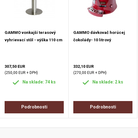
GAMMO vonkajší terasový
GAMMO dávkovač horúcej
vyhrievací stôl - výška 110 cm
čokolády- 10 litrový
307,50 EUR
332,10 EUR
(250,00 EUR + DPH)
(270,00 EUR + DPH)
Na sklade: 74 ks
Na sklade: 2 ks
Podrobnosti
Podrobnosti