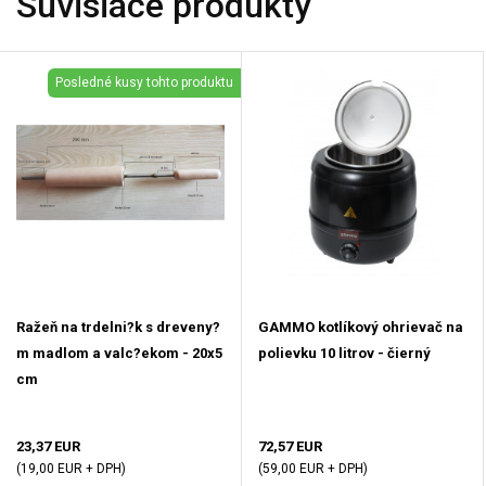
Súvisiace produkty
Posledné kusy tohto produktu
Ražeň na trdelni?k s dreveny?
GAMMO kotlíkový ohrievač na
m madlom a valc?ekom - 20x5
polievku 10 litrov - čierný
cm
23,37 EUR
72,57 EUR
(19,00 EUR + DPH)
(59,00 EUR + DPH)