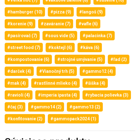
#hamburger (10)
#pizza (9)
#langoš (9)
#korenie (9)
#zaváranie (7)
#vafle (6)
#pasírovač (7)
#sous vide (5)
#palacinka (7)
#street food (7)
#koktejl (6)
#káva (6)
#kompostovanie (6)
#strojné umývanie (5)
#ľad (2)
#darček (4)
#Vianočný trh (5)
#gammo12 (4)
#mak (4)
#rastlinné mlieko (4)
#šiška (4)
#ravioli (4)
#imperia ipasta (4)
#rybacia polievka (3)
#čaj (3)
#gammo14 (2)
#gammo13 (2)
#konfitovanie (2)
#gammopack2024 (1)