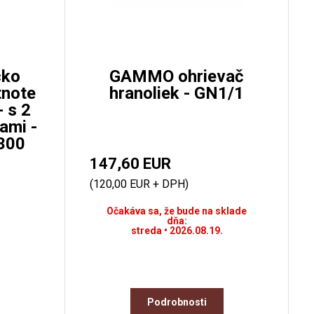
cko
GAMMO ohrievač
tnote
hranoliek - GN1/1
- s 2
ami -
300
147,60 EUR
(120,00 EUR + DPH)
Očakáva sa, že bude na sklade
dňa:
streda • 2026.08.19.
Podrobnosti