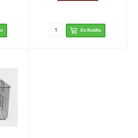
ku
Do Košíku