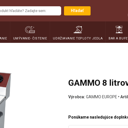
Hľadať
ANIE
UMÝVANIE- ČISTENIE
UDRŽIAVANIE TEPLOTY JEDLA
BAR A BUFE
GAMMO 8 litrová
Výrobca:
GAMMO EUROPE
• Arti
Ponúkame nasledujúce doplnko