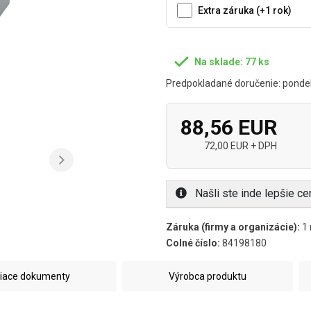
Extra záruka (+1 rok)
Na sklade: 77 ks
Predpokladané doručenie: pondel
88,56 EUR
72,00 EUR + DPH
Našli ste inde lepšie c
Záruka (firmy a organizácie):
1 
Colné číslo:
84198180
siace dokumenty
Výrobca produktu