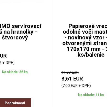
MO servírovací
Papierové vre
š na hranolky -
odolné voči mas
štvorcový
- novinový vzor 
otvorenými stran
170x170 mm - 
ks/balenie
EUR
R + DPH)
Na sklade: 36 ks
11,68 EUR
8,61 EUR
(7,00 EUR + DPH)
Na sklade: 11 ks
Podrobnosti