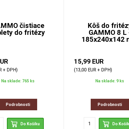
MMO čistiace
Kôš do fritéz
lety do fritézy
GAMMO 8 L 
185x240x142
EUR
15,99 EUR
R + DPH)
(13,00 EUR + DPH)
Na sklade: 765 ks
Na sklade: 9 ks
Podrobnosti
Podrobnosti
Do Košíku
Do Koší