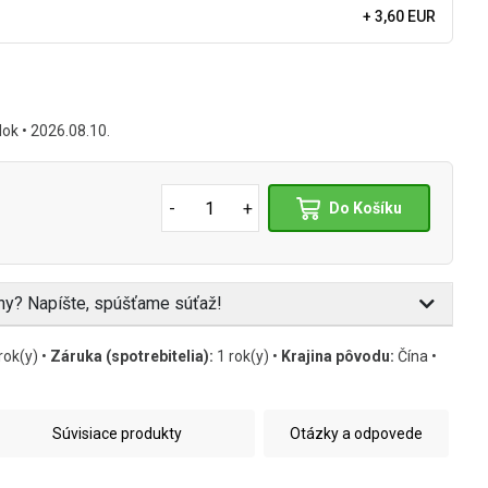
+ 3,60 EUR
ok • 2026.08.10.
-
+
Do Košíku
eny? Napíšte, spúšťame súťaž!
rok(y) •
Záruka (spotrebitelia):
1 rok(y) •
Krajina pôvodu:
Čína •
Súvisiace produkty
Otázky a odpovede