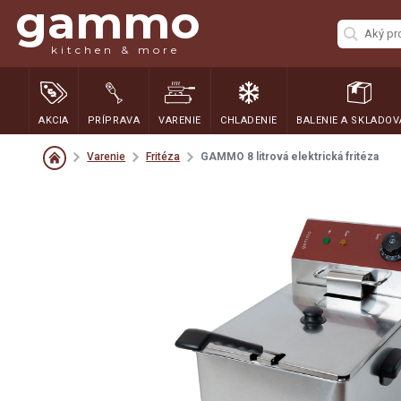
gammo
kitchen & more
AKCIA
PRÍPRAVA
VARENIE
CHLADENIE
BALENIE A SKLADOV
Varenie
Fritéza
GAMMO 8 litrová elektrická fritéza