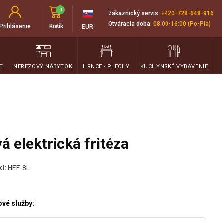
0
Zákaznický servis:
+420-728-648-916
Otváracia doba:
08:00-16:00 (Po-Pia)
Prihlásenie
Košík
EUR
T
NEREZOVÝ NÁBYTOK
HRNCE - PLECHY
KUCHYNSKÉ VYBAVENIE
 elektrická fritéza
kl:
HEF-8L
vé služby: