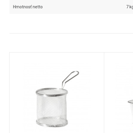
Hmotnosť netto
7 k