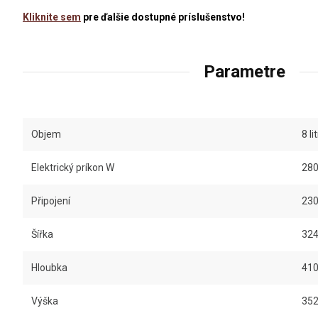
Kliknite sem
pre ďalšie dostupné príslušenstvo!
Parametre
Objem
8 lit
Elektrický príkon W
28
Připojení
230
Šířka
32
Hloubka
41
Výška
35