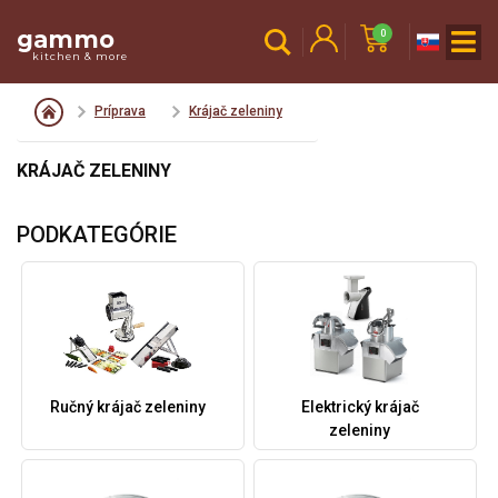
gammo
0
kitchen & more
Príprava
Krájač zeleniny
KRÁJAČ ZELENINY
PODKATEGÓRIE
Ručný krájač zeleniny
Elektrický krájač
zeleniny