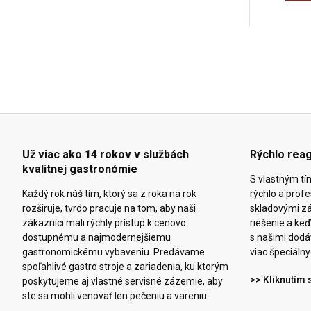
Už viac ako 14 rokov v službách
Rýchlo rea
kvalitnej gastronómie
S vlastným tí
Každý rok náš tím, ktorý sa z roka na rok
rýchlo a prof
rozširuje, tvrdo pracuje na tom, aby naši
skladovými z
zákazníci mali rýchly prístup k cenovo
riešenie a k
dostupnému a najmodernejšiemu
s našimi dodáv
gastronomickému vybaveniu. Predávame
viac špeciálny
spoľahlivé gastro stroje a zariadenia, ku ktorým
>> Kliknutím 
poskytujeme aj vlastné servisné zázemie, aby
ste sa mohli venovať len pečeniu a vareniu.