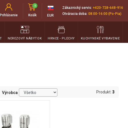
0
Zákaznický servis:
+420-728-648-916
Otváracia doba:
08:00-16:00 (Po-Pia)
Prihlásenie
Košík
EUR
T
NEREZOVÝ NÁBYTOK
HRNCE - PLECHY
KUCHYNSKÉ VYBAVENIE
Produkt:
3
Výrobca