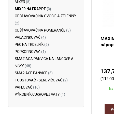
MIXÉR
(5)
MIXER NA FRAPPÉ
(3)
ODŠŤAVOVAČ NA OVOCIE A ZELENINY
(2)
ODŠŤAVOVAČ NA POMERANČE
(3)
PALACINKOVAČ
(4)
MAXI
nápoj
PEC NA TRDELNÍK
(6)
POPKORNOVAČ
(1)
SMAŽIACA PANVICA NA LANGOŠE A
ŠIŠKY
(48)
137,
SMAŽIACE PANVICE
(6)
(112,0
TOUSTOVAČ - SENDVIČOVAČ
(2)
VAFLOVAČ
(16)
Na 
VÝROBNÍK CUKROVEJ VATY
(1)
P