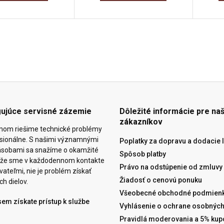
gujúce servisné zázemie
Dôležité informácie pre naš
zákazníkov
mom riešime technické problémy
esionálne. S našimi významnými
Poplatky za dopravu a dodacie 
ásobami sa snažíme o okamžité
Spôsob platby
eďže sme v každodennom kontakte
Právo na odstúpenie od zmluvy
ateľmi, nie je problém získať
Žiadosť o cenovú ponuku
ch dielov.
Všeobecné obchodné podmienk
sem získate prístup k službe
Vyhlásenie o ochrane osobných
Pravidlá moderovania a 5% kup