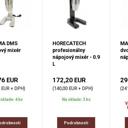
MA DMS
HORECATECH
MA
ový mixér
profesionálny
dv
nápojový mixér - 0.9
náp
L
76 EUR
172,20 EUR
29
0 EUR + DPH)
(140,00 EUR + DPH)
(24
sklade: 4 ks
Na sklade: 3 ks
V
odrobnosti
Podrobnosti