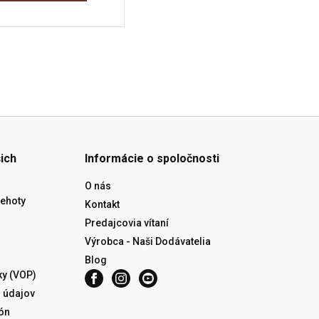
ich
Informácie o spoločnosti
O nás
lehoty
Kontakt
Predajcovia vítaní
Výrobca - Naši Dodávatelia
Blog
y (VOP)
 údajov
ón