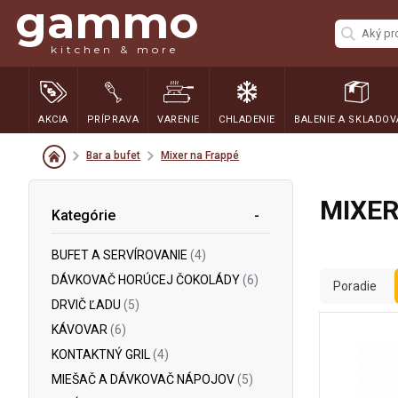
gammo
kitchen & more
AKCIA
PRÍPRAVA
VARENIE
CHLADENIE
BALENIE A SKLADOV
Bar a bufet
Mixer na Frappé
MIXER
Kategórie
BUFET A SERVÍROVANIE
(4)
DÁVKOVAČ HORÚCEJ ČOKOLÁDY
(6)
Poradie
DRVIČ ĽADU
(5)
KÁVOVAR
(6)
KONTAKTNÝ GRIL
(4)
MIEŠAČ A DÁVKOVAČ NÁPOJOV
(5)