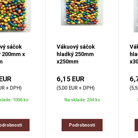
vý sáčok
Vákuový sáčok
Vá
ý 200mm x
hladký 250mm
hl
m
x250mm
x3
 EUR
6,15 EUR
6,
EUR + DPH)
(5,00 EUR + DPH)
(5,
klade: 1006 ks
Na sklade: 204 ks
odrobnosti
Podrobnosti