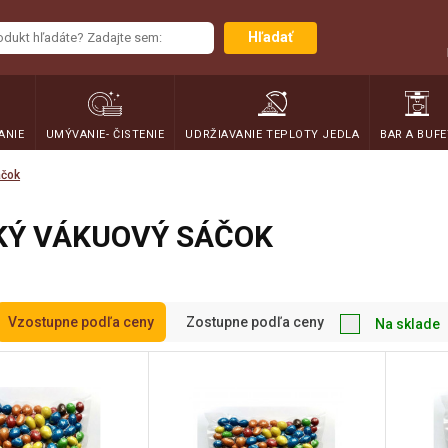
Hľadať
ANIE
UMÝVANIE- ČISTENIE
UDRŽIAVANIE TEPLOTY JEDLA
BAR A BUFE
áčok
KÝ VÁKUOVÝ SÁČOK
Vzostupne podľa ceny
Zostupne podľa ceny
Na sklade