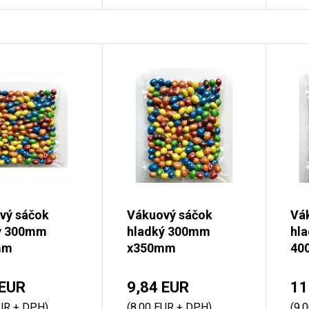
vý sáčok
Vákuový sáčok
Vá
ý 300mm
hladký 300mm
hl
mm
x350mm
40
 EUR
9,84 EUR
11
EUR + DPH)
(8,00 EUR + DPH)
(9,