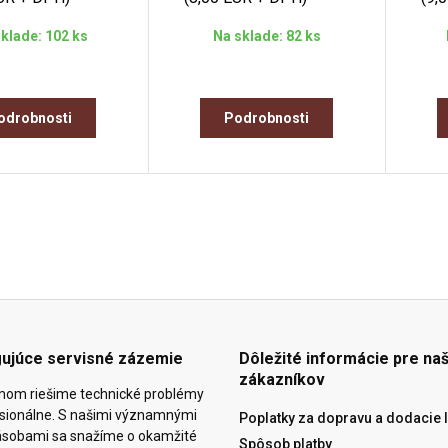
klade: 102 ks
Na sklade: 82 ks
odrobnosti
Podrobnosti
gujúce servisné zázemie
Dôležité informácie pre naš
zákazníkov
mom riešime technické problémy
esionálne. S našimi významnými
Poplatky za dopravu a dodacie 
ásobami sa snažíme o okamžité
Spôsob platby