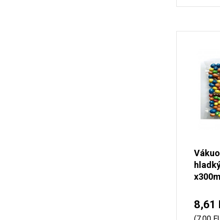
Vákuo
hladk
x300
8,61
(7,00 