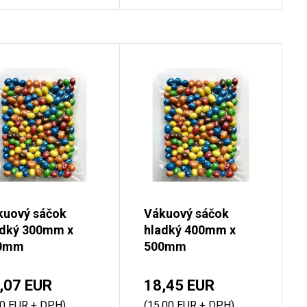
kuový sáčok
Vákuový sáčok
adký 300mm x
hladký 400mm x
0mm
500mm
,07 EUR
18,45 EUR
00 EUR + DPH)
(15,00 EUR + DPH)