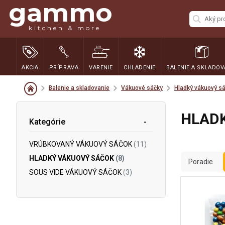
gammo
kitchen & more
AKCIA
PRÍPRAVA
VARENIE
CHLADENIE
BALENIE A SKLADOV
Balenie a skladovanie
Vákuové sáčky
Hladký vákuový s
HLAD
Kategórie
VRÚBKOVANÝ VÁKUOVÝ SÁČOK
(11)
HLADKÝ VÁKUOVÝ SÁČOK
(8)
Poradie
SOUS VIDE VÁKUOVÝ SÁČOK
(3)