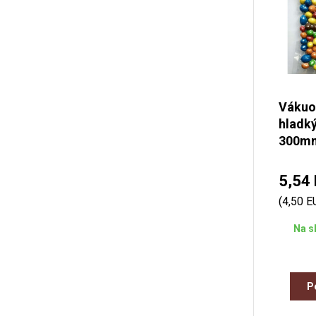
Vákuo
hladk
300m
5,54
(4,50 
Na s
P