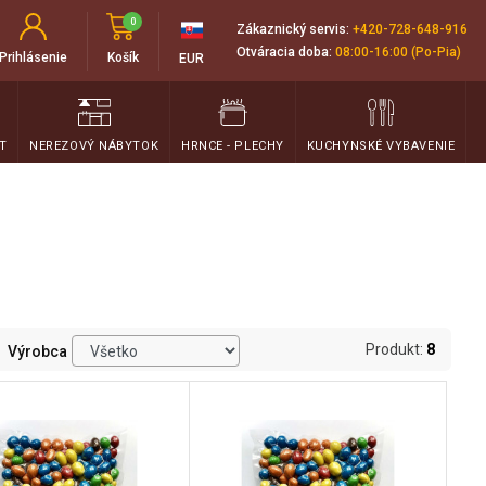
0
Zákaznický servis:
+420-728-648-916
Otváracia doba:
08:00-16:00 (Po-Pia)
Prihlásenie
Košík
EUR
T
NEREZOVÝ NÁBYTOK
HRNCE - PLECHY
KUCHYNSKÉ VYBAVENIE
Produkt:
8
Výrobca