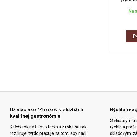
Na s
P
Už viac ako 14 rokov v službách
Rýchlo rea
kvalitnej gastronómie
S vlastným tí
Každý rok náš tím, ktorý sa z roka na rok
rýchlo a prof
rozširuje, tvrdo pracuje na tom, aby naši
skladovými z